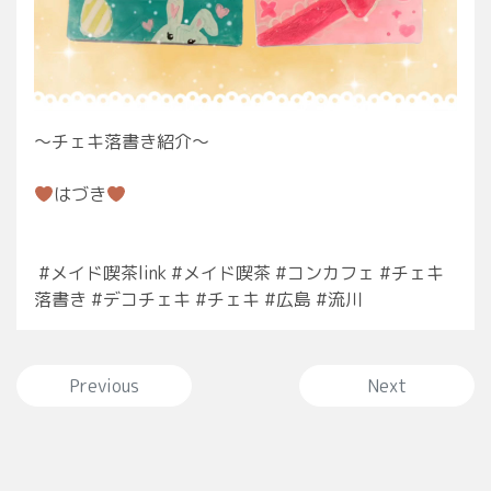
〜チェキ落書き紹介〜⁡
はづき
⁡ #メイド喫茶link #メイド喫茶 #コンカフェ #チェキ
落書き #デコチェキ #チェキ #広島 #流川
投稿ナビゲーション
Previous
Next