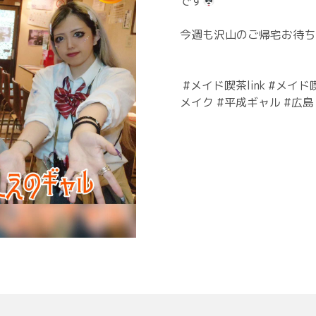
⁡です
⁡今週も沢山のご帰宅お待
⁡ #メイド喫茶link #メ
メイク #平成ギャル #広島