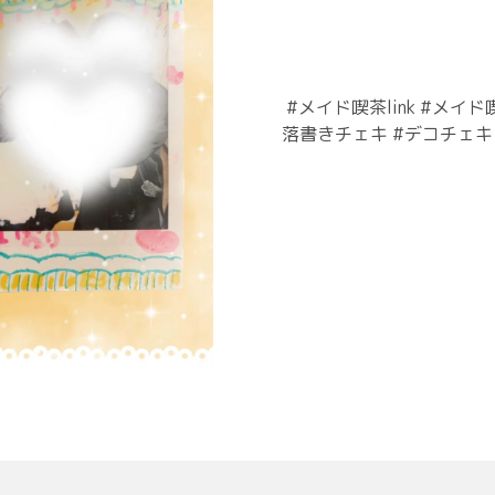
⁡ #メイド喫茶link #メ
落書きチェキ #デコチェキ