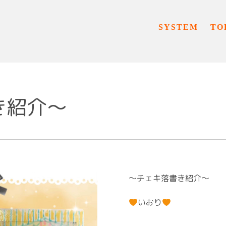
SYSTEM
TO
紹介〜⁡
〜チェキ落書き紹介〜⁡
いおり